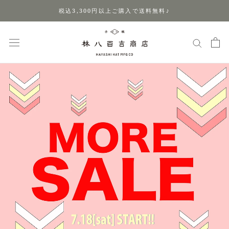
ス
税込3,300円以上ご購入で送料無料♪
キ
ッ
プ
し
て
コ
ン
テ
ン
ツ
に
移
動
す
る