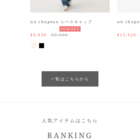
un chapeau レースキャップ
un cha
30%OFF
¥6,930
¥9,900
¥12,320
一覧はこちらから
人気アイテムはこちら
RANKING