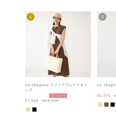
un chapeau ラフィアブレードキャ
un cha
ップ
40%OFF
¥5,775
¥7,920
¥13,200