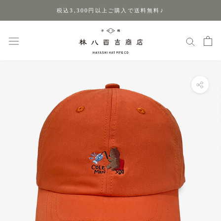
ス
税込3,300円以上ご購入で送料無料♪
キ
ッ
プ
し
て
コ
ン
テ
ン
ツ
に
移
動
す
る