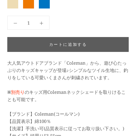
ベ
オ
ブ
ー
レ
ル
ジ
ン
ー
ュ
ジ
カートに追加する
大人気アウトドアブランド「Coleman」から、遊び心たっ
ぷりのキッズキャップが登場♪シンプルなツイル生地に、釣
りをしている可愛いくまさんが刺繍されています。
※
別売り
のキッズ用
Colemanネックシェードを取りけるこ
とも可能です。
【ブランド】Coleman(コールマン)
【品質表示】綿100％
【洗濯】手洗い可(品質表示に従ってお取り扱い下さい。)
【サイズ】頭周り53-55cm