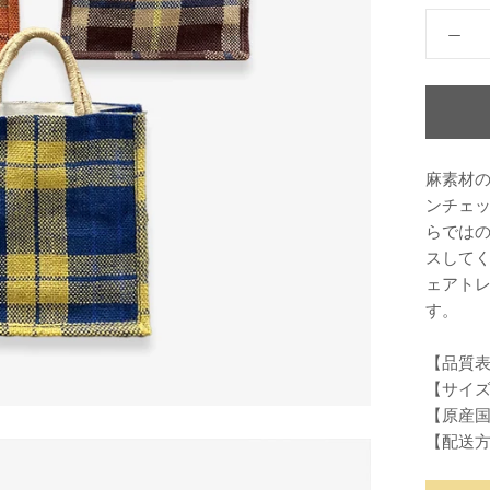
ー
麻素材
ンチェ
らでは
スして
ェアト
す。
【品質
【サイズ】
【原産
【配送