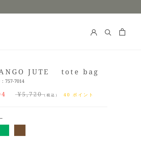
ANGO JUTE tote bag
号：
757-7014
04
¥5,720
40
ポイント
（税込）
ー
グ
ブ
リ
ラ