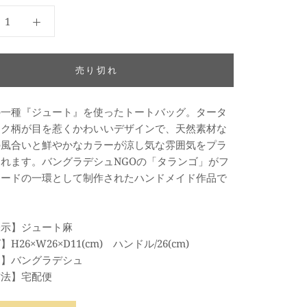
ー
ウ
ン
ン
売り切れ
の一種『ジュート』を使ったトートバッグ。タータ
ック柄が目を惹くかわいいデザインで、
天然素材な
の風合いと鮮やかなカラーが涼し気な雰囲気をプラ
くれます。
バングラデシュNGOの「タランゴ」がフ
レードの一環として制作されたハンドメイド作品で
表示】ジュート麻
H26×W26×D11(cm) ハンドル/26(cm)
国】バングラデシュ
方法】宅配便