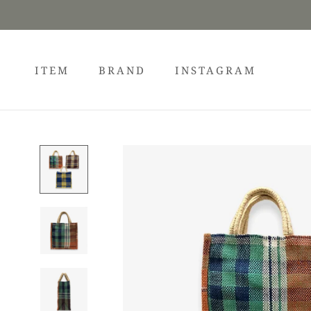
ス
キ
ッ
プ
ITEM
BRAND
INSTAGRAM
し
て
INSTAGRAM
コ
ン
テ
ン
ツ
に
移
動
す
る