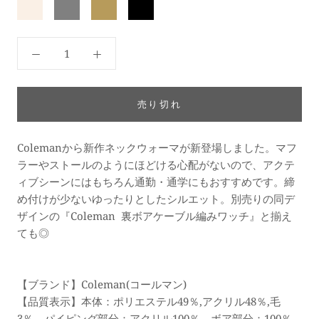
ア
グ
モ
ブ
イ
レ
カ
ラ
ボ
ー
ッ
リ
ク
ー
売り切れ
Colemanから新作ネックウォーマが新登場しました。
マフ
ラーやストールのようにほどける心配がないので、アクテ
ィブシーンにはもちろん通勤・通学にもおすすめです。締
め付けが少ないゆったりとしたシルエット。別売りの同デ
ザインの『Coleman 裏ボアケーブル編みワッチ』と揃え
ても◎
【ブランド】Coleman(コールマン)
【品質表示】本体：ポリエステル49％,アクリル48％,毛
3％ パイピング部分：アクリル100％ ボア部分：100％