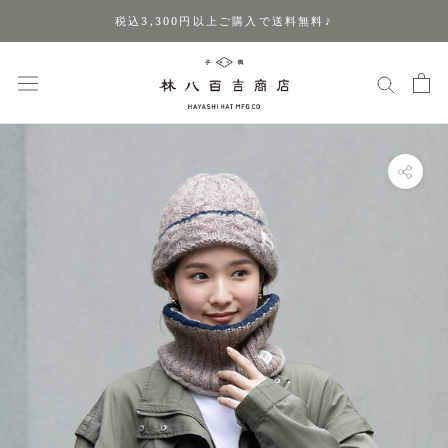
ス
税込3,300円以上ご購入で送料無料♪
キ
ッ
プ
し
て
コ
ン
テ
ン
ツ
に
移
動
す
る