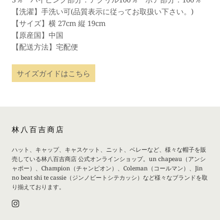
【洗濯】手洗い可(品質表示に従ってお取扱い下さい。)
【サイズ】横 27cm 縦 19cm
【原産国】中国
【配送方法】宅配便
サイズガイドはこちら
林八百吉商店
ハット、キャップ、キャスケット、ニット、ベレーなど、様々な帽子を販
売している林八百吉商店 公式オンラインショップ。un chapeau（アンシ
ャポー）、Champion（チャンピオン）、Coleman（コールマン）、Jin
no beat shi te cassie（ジンノビートシテカッシ）など様々なブランドを取
り揃えております。